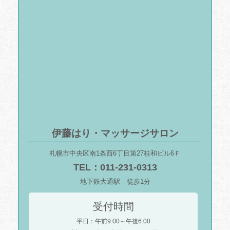
伊藤はり・マッサージサロン
札幌市中央区南1条西6丁目第27桂和ビル6Ｆ
TEL：011-231-0313
地下鉄大通駅 徒歩1分
受付時間
平日：午前9:00～午後6:00